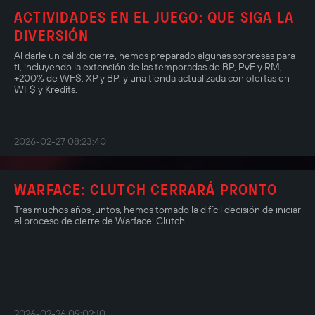
ACTIVIDADES EN EL JUEGO: QUE SIGA LA
DIVERSIÓN
Al darle un cálido cierre, hemos preparado algunas sorpresas para
ti, incluyendo la extensión de las temporadas de BP, PvE y RM,
+200% de WF$, XP y BP, y una tienda actualizada con ofertas en
WF$ y Kredits.
2026-02-27 08:23:40
WARFACE: CLUTCH CERRARÁ PRONTO
Tras muchos años juntos, hemos tomado la difícil decisión de iniciar
el proceso de cierre de Warface: Clutch.
2026-02-26 09:02:10