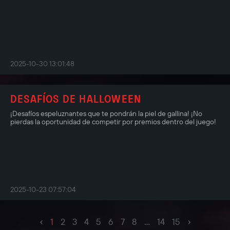
2025-10-30 13:01:48
DESAFÍOS DE HALLOWEEN
¡Desafíos espeluznantes que te pondrán la piel de gallina! ¡No
pierdas la oportunidad de competir por premios dentro del juego!
2025-10-23 07:57:04
‹
›
1
2
3
4
5
6
7
8
...
14
15