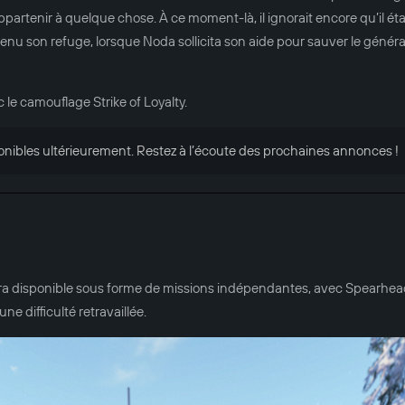
appartenir à quelque chose. À ce moment-là, il ignorait encore qu’il éta
venu son refuge, lorsque Noda sollicita son aide pour sauver le généra
 le camouflage Strike of Loyalty.
onibles ultérieurement. Restez à l’écoute des prochaines annonces !
 sera disponible sous forme de missions indépendantes, avec Spearhea
e difficulté retravaillée.