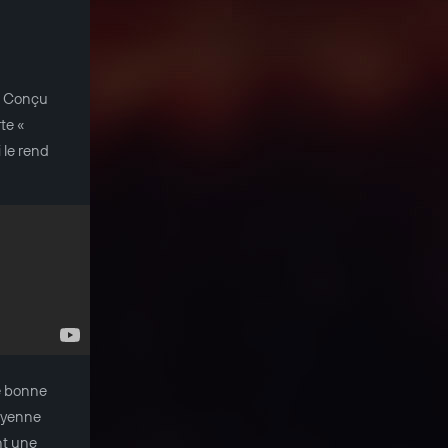
1. Conçu
te «
 le rend
ne bonne
oyenne
nt une