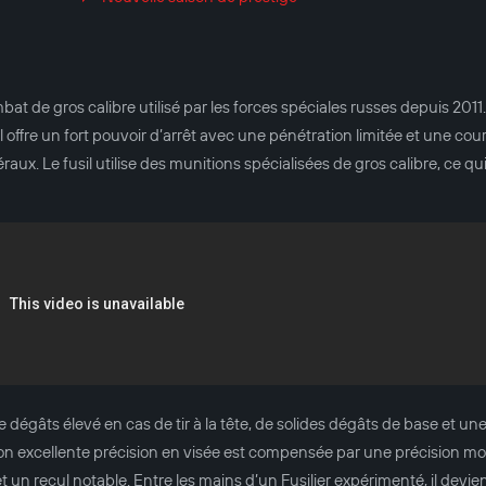
at de gros calibre utilisé par les forces spéciales russes depuis 201
l offre un fort pouvoir d’arrêt avec une pénétration limitée et une cour
ux. Le fusil utilise des munitions spécialisées de gros calibre, ce qui
e dégâts élevé en cas de tir à la tête, de solides dégâts de base et u
on excellente précision en visée est compensée par une précision m
t un recul notable. Entre les mains d’un Fusilier expérimenté, il devie