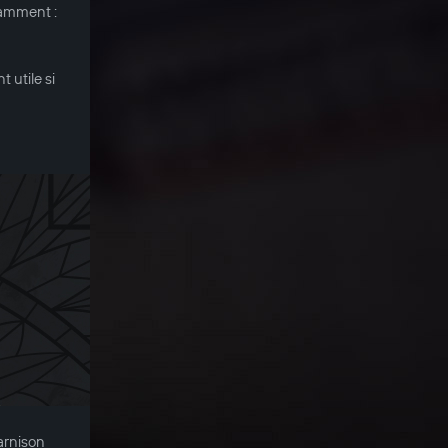
tamment :
 utile si
arnison