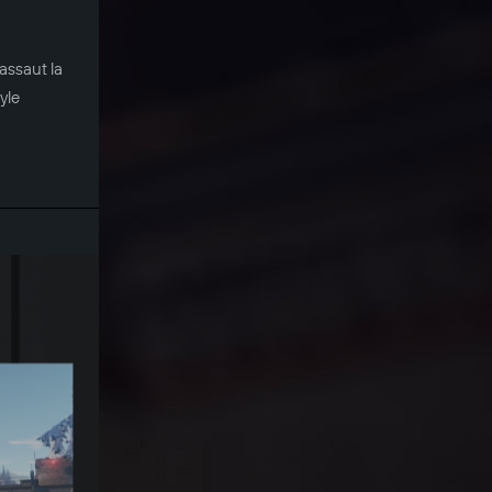
assaut la
yle