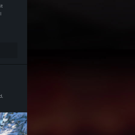
it
l
d,