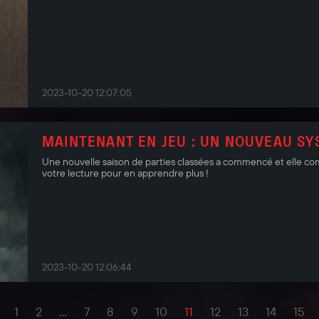
2023-10-20 12:07:05
MAINTENANT EN JEU : UN NOUVEAU SY
Une nouvelle saison de parties classées a commencé et elle c
votre lecture pour en apprendre plus !
2023-10-20 12:06:44
1
2
...
7
8
9
10
11
12
13
14
15