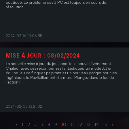
boutique. Le problème des 3 PC est toujours en cours de
résolution.
2024-02-16 10:06:55
MISE À JOUR : 08/02/2024
La nouvelle mise à jour du jeu apporte le nouvel événement
Chaleur avec des récompenses fantastiques, un mode JcJ en
équipe Jeu de flingues palpitant et un nouveau gadget pour les
ingénieurs, le Ravitaillement d'armure. Plongez dans le feu de
l'action !
2024-02-08 13:21:02
‹
›
1
2
...
7
8
9
10
11
12
13
14
15